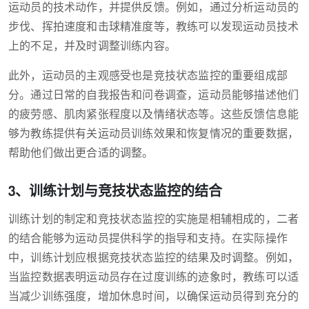
运动员的技术动作，并提供反馈。例如，通过分析运动员的
步伐、挥拍速度和击球精准度等，教练可以发现运动员技术
上的不足，并及时调整训练内容。
此外，运动员的主观感受也是竞技状态监控的重要组成部
分。通过日常的自我报告和问卷调查，运动员能够描述他们
的疲劳感、肌肉紧张程度以及情绪状态等。这些反馈信息能
够为教练提供有关运动员训练效果和恢复情况的重要数据，
帮助他们做出更合适的调整。
3、训练计划与竞技状态监控的结合
训练计划的制定和竞技状态监控的实施是相辅相成的，二者
的结合能够为运动员提供科学的指导和支持。在实际操作
中，训练计划应根据竞技状态监控的结果及时调整。例如，
当监控数据表明运动员存在过度训练的迹象时，教练可以适
当减少训练强度，增加休息时间，以确保运动员得到充分的