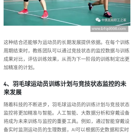
这种结合还能够为运动员的长期发展提供依据。在每个训练
周期结束时，教练团队可以通过竞技状态的监控数据与训练
成果对比，评估训练效果，从而为下一阶段的训练制定出更
加精准的计划。
4、羽毛球运动员训练计划与竞技状态监控的未
来发展
随着科技的不断进步，羽毛球运动员的训练计划与竞技状态
监控将更加精准与智能。人工智能、大数据分析和穿戴设备
将成为未来训练与监控的重要工具。例如，通过智能穿戴设
备实时监测运动员的生理数据，AI可以根据历史数据和实时