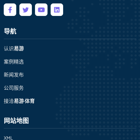
导航
认识
易游
案例精选
新闻发布
公司服务
接洽
易游·体育
网站地图
XML