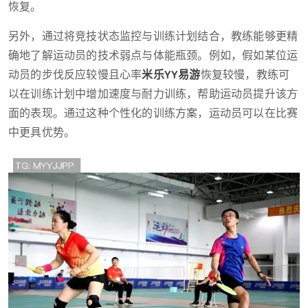
恢复。
另外，通过将竞技状态监控与训练计划结合，教练能够更精
确地了解运动员的技术弱点与体能瓶颈。例如，假如某位运
动员的步伐反应较慢且心率
米乐YY易游
恢复较慢，教练可
以在训练计划中增加速度与耐力训练，帮助运动员提升该方
面的表现。通过这种个性化的训练方案，运动员可以在比赛
中更具优势。