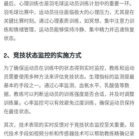
最后，心理训练也是羽毛球运动员训练计划中的重要一环。
羽毛球比赛中，运动员往往面临极大的心理压力，尤其是在
关键比赛时刻。通过心理素质训练，如冥想、集中注意力训
练和情绪管理，运动员能够保持冷静、集中精力并迅速恢复
状态。
2、竞技状态监控的实施方式
为了确保运动员在训练中的状态得到实时监控，教练和运动
员需要使用多种方法来评估竞技状态。生理指标的监测是最
基本的手段之一。通过心率监测、血氧水平、乳酸值等数
据，教练可以判断运动员的训练强度是否合适，并及时调整
训练量。心率监控可以有效避免过度训练，确保运动员保持
在最佳状态。
其次，技术表现的实时反馈对于竞技状态监控至关重要。现
代技术手段如视频分析和传感器技术可以帮助教练精确记录