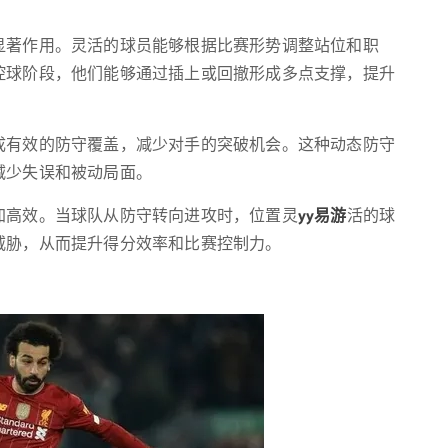
显著作用。灵活的球员能够根据比赛形势调整站位和职
控球阶段，他们能够通过插上或回撤形成多点支撑，提升
成有效的防守覆盖，减少对手的突破机会。这种动态防守
减少失误和被动局面。
加高效。当球队从防守转向进攻时，位置灵
yy易游
活的球
威胁，从而提升得分效率和比赛控制力。