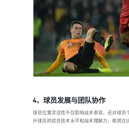
4、球员发展与团队协作
球员位置灵活性不仅影响战术表现，还对球员
升球员的综合技术水平和战术理解力，使其在