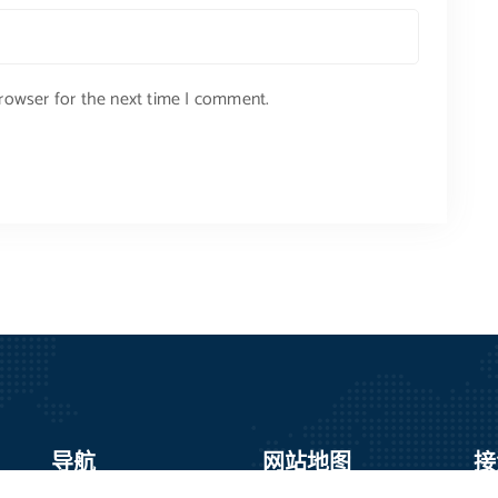
browser for the next time I comment.
导航
网站地图
接