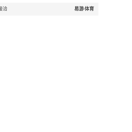
接洽
易游·体育