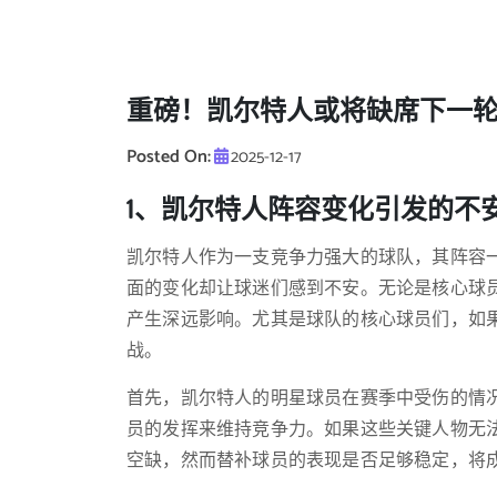
重磅！凯尔特人或将缺席下一
Posted On:
2025-12-17
1、凯尔特人阵容变化引发的不
凯尔特人作为一支竞争力强大的球队，其阵容
面的变化却让球迷们感到不安。无论是核心球
产生深远影响。尤其是球队的核心球员们，如
战。
首先，凯尔特人的明星球员在赛季中受伤的情
员的发挥来维持竞争力。如果这些关键人物无
空缺，然而替补球员的表现是否足够稳定，将