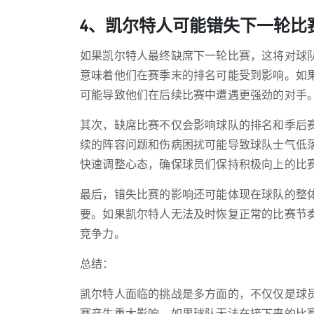
4、凯尔特人可能错失下一轮比
如果凯尔特人最终缺席下一轮比赛，这将对球
意味着他们在赛季末的排名可能受到影响。如
可能导致他们在后续比赛中遭遇更强劲的对手
其次，缺席比赛不仅会影响球队的排名和季后
续的阵容问题和伤病困扰可能导致球队士气低
快速调整心态，确保球员们保持积极向上的比
最后，错失比赛的影响还可能体现在球队的整
要。如果凯尔特人无法及时恢复正常的比赛节
竞争力。
总结：
凯尔特人面临的挑战是多方面的，不仅仅是球