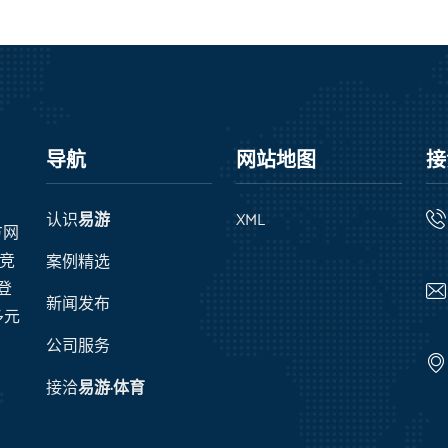
导航
网站地图
接
认识
易游
XML
方网
育竞
案例精选
登
新闻发布
多元
公司服务
接洽
易游·体育